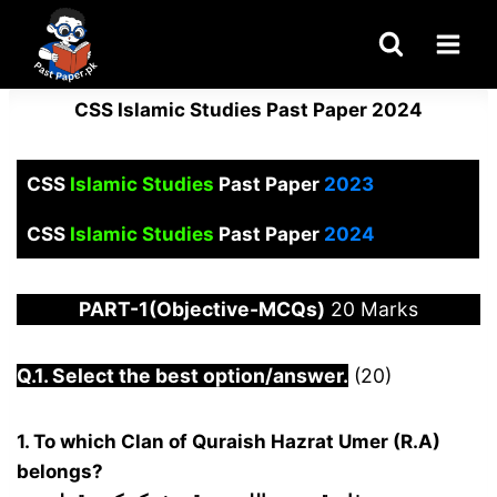
Skip
to
content
CSS Islamic Studies Past Paper 2024
CSS
Islamic Studies
Past Paper
2023
CSS
Islamic Studies
Past Paper
2024
PART-1(Objective-MCQs)
20 Marks
Q.1. Select the best option/answer.
(20)
1. To which Clan of Quraish Hazrat Umer (R.A)
belongs?