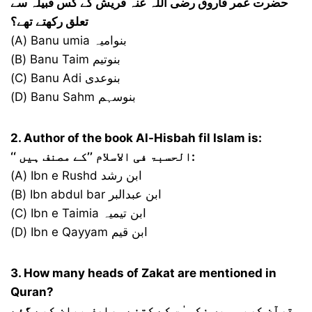
حضرت عمر فاروق
رضی اللہ عنہ
قریش کے کس قبیلہ سے
تعلق رکھتے تھے؟
(A) Banu umia بنوامیہ
(B) Banu Taim بنوتیم
(C) Banu Adi بنوعدی
(D) Banu Sahm بنوسہم
2. Author of the book Al-Hisbah fil Islam is:
‘‘ الحسبۃ فی الاسلام ’’کے مصنف ہیں:
(A) Ibn e Rushd ابن رشد
(B) Ibn abdul bar ابن عبدالبر
(C) Ibn e Taimia ابن تیمیہ
(D) Ibn e Qayyam ابن قیم
3. How many heads of Zakat are mentioned in
Quran?
قرآن کریم میں زکو ٰۃ کے کتنے مصارف بیان کیے گئے