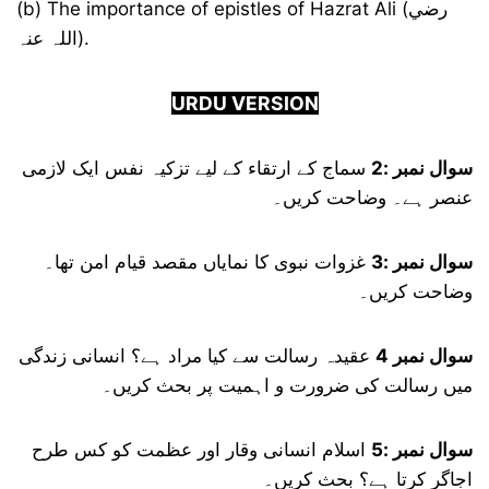
(b) The importance of epistles of Hazrat Ali (رضي
اللہ عنہ).
URDU VERSION
سوال نمبر :2
سماج کے ارتقاء کے لیے تزکیہ نفس ایک لازمی
عنصر ہے۔ وضاحت کریں۔
سوال نمبر :3
غزوات نبوی کا نمایاں مقصد قیام امن تھا۔
وضاحت کریں۔
سوال نمبر 4
عقیدہ رسالت سے کیا مراد ہے؟ انسانی زندگی
میں رسالت کی ضرورت و اہمیت پر بحث کریں۔
سوال نمبر :5
اسلام انسانی وقار اور عظمت کو کس طرح
اجاگر کرتا ہے؟ بحث کریں۔