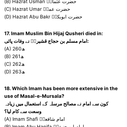
(B) Hazrat Usman حضرت عثمانؓ
(C) Hazrat Umar حضرت عمرؓ
(D) Hazrat Abu Bakr حضرت ابوبکرؓ
17. Imam Muslim Bin Hijaj Qusheri died in:
امام مسلم بن حجاج قشیریؒ نے وفات پائی:
(A) 260ھ
(B) 261ھ
(C) 262ھ
(D) 263ھ
18. Which Imam has been more extensive in the
use of Masal-e-Mursala?
کون سے امام نے مصالح مرسلہ کے استعمال میں زیادہ
وسعت سے کام لیا؟
(A) Imam Shafi امام شافعیؒ
(B) Imam Abu Hanifa امام ابو حنیفہؒ