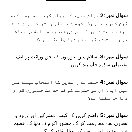
سوال نمبر :2
قرآن مجید کے بیان کردہ مصارف زکوۃ
کون کون سے ہیں؟ زکوٰة کے سماجی اثرات بیان کرتے
ہوئے واضح کریں کہ اس کی تقسیم سے اسلامی معاشرے
میں غربت کو کیسے کم کیا جا سکتا ہے؟
سوال نمبر :3
اسلام میں عورتوں کے حق وراثت پر ایک
تفصیلی شذره قلم بند کریں۔
سوال نمبر :4
خلفائے راشدین کا انتخاب کیسے عمل
میں آیا؟ ان کی حکومت کو کس حد تک جمہوری قرار
دیا جا سکتا ہے؟
سوال نمبر :5
واضح کریں کہ کیسے مشرکین اور یہود و
نصاریٰ سے مفاہمت کر کے حضور اکرم نے دنیا کے عظیم
ترین پیغمبر امن ہونے کی مثال قائم کی؟