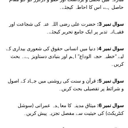
حاصل ہے، اس کا احاطہ کیجئے۔
سوال نمبر 3:
حضرت علی رضی اللہ عنہ کی شجاعت اور
فقیہانہ تدبر پر ایک جامع تحریر کیجئے۔
سوال نمبر 4:
دنیا میں انسانی حقوق کی شعوری بیداری کے
لیے “خطبہ حجۃ الوداع” اہم اور بنیادی دستاویز ہے۔ بحث
کریں۔
سوال نمبر 5:
قرآن و سنت کی روشنی میں جہاد کے اصول
و شرائط پر تفصیلی بحث کریں۔
سوال نمبر 6:
میثاق مدینہ کا معاہدہ عمرانی (سوشل
کنٹریکٹ) کی حیثیت سے مفصل تجزیہ پیش کریں۔