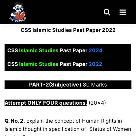
Skip
to
content
CSS Islamic Studies Past Paper 2022
CSS
Islamic Studies
Past Paper
2024
CSS
Islamic Studies
Past Paper
2022
PART-2(Subjective)
80 Marks
Attempt ONLY FOUR questions
.
(20×4)
Q. No. 2.
Explain the concept of Human Rights in
Islamic thought in specification of “Status of Women