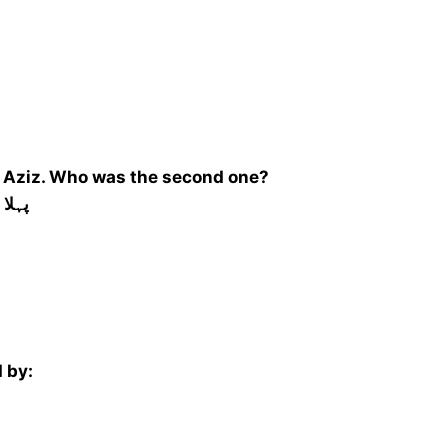
l Aziz. Who was the second one?
پہلا
 by: