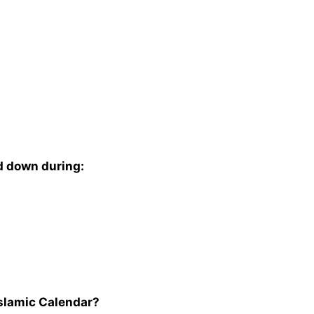
id down during:
Islamic Calendar?