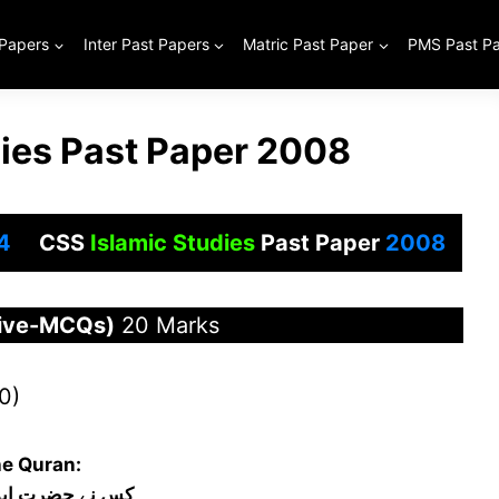
 Papers
Inter Past Papers
Matric Past Paper
PMS Past P
dies Past Paper 2008
4
CSS
Islamic Studies
Past Paper
2008
tive-MCQs)
20 Marks
0)
he Quran:
کس نے حضرت ابو ب