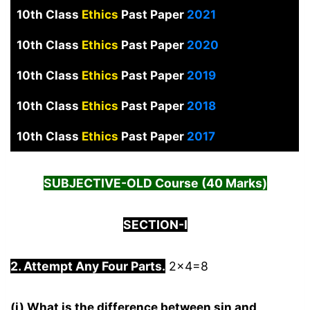
10th Class
Ethics
Past Paper
2021
10th Class
Ethics
Past Paper
2020
10th Class
Ethics
Past Paper
2019
10th Class
Ethics
Past Paper
2018
10th Class
Ethics
Past Paper
2017
SUBJECTIVE-
OLD Course
(40 Marks)
SECTION-I
2. Attempt Any Four Parts.
2×4=8
(i) What is the difference between sin and