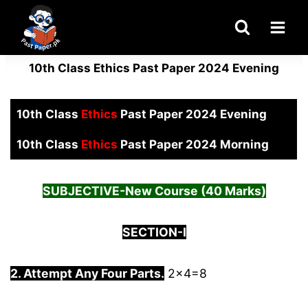
Skip
to
content
10th Class Ethics Past Paper 2024 Evening
10th Class
Ethics
Past Paper 2024 Evening
10th Class
Ethics
Past Paper 2024 Morning
SUBJECTIVE-
New Course
(40 Marks)
SECTION-I
2. Attempt Any Four Parts.
2×4=8