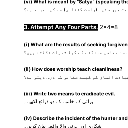
(vi) What is meant by “Satya” (speaking the
مت میں ستیہ (راست گفتاری) سے کیا مراد ہے؟
3. Attempt Any Four Parts.
2×4=8
(i) What are the results of seeking forgiv
 سے معافی مانگنے کے کیا ثمرات نکلتے ہیں؟
(ii) How does worship teach cleanliness?
بادت انسان کو کیسے صفائی کا درس دیتی ہے؟
(iii) Write two means to eradicate evil.
برائی کے خاتمے کے دو ذرائع لکھیے۔
(iv) Describe the incident of the hunter and
شکاری اور ہرنی والا واقعہ بیان کریں۔