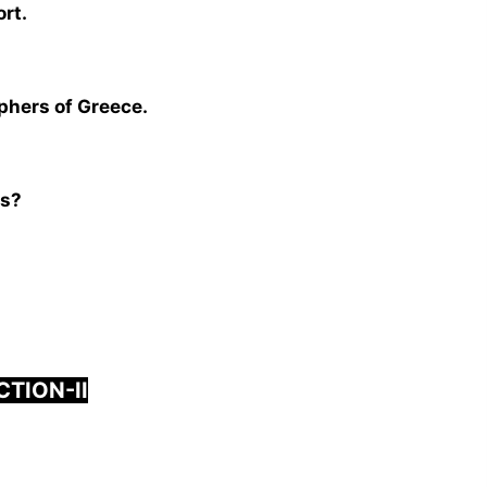
ort.
phers of Greece.
ks?
CTION-
I
I