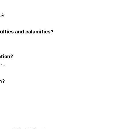
شخ
culties and calamities?
ation?
مذہ
n?