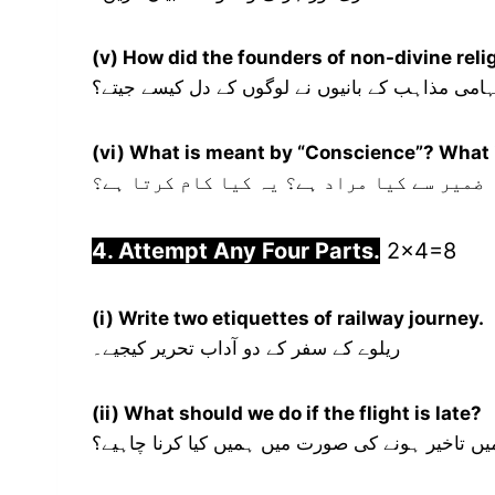
(v) How did the founders of non-divine reli
ہامی مذاہب کے بانیوں نے لوگوں کے دل کیسے جیتے؟
(vi) What is meant by “Conscience”? What i
ضمیر سے کیا مراد ہے؟ یہ کیا کام کرتا ہے؟
4. Attempt Any Four Parts.
2×4=8
(i) Write two etiquettes of railway journey.
ریلوے کے سفر کے دو آداب تحریر کیجیے۔
(ii) What should we do if the flight is late?
میں تاخیر ہونے کی صورت میں ہمیں کیا کرنا چاہیے؟