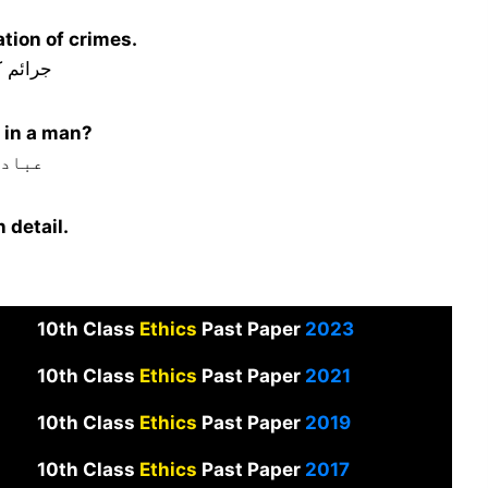
ation of crimes.
جرائم ک
e in a man?
عبادت
 detail.
10th Class
Ethics
Past Paper
2023
10th Class
Ethics
Past Paper
2021
10th Class
Ethics
Past Paper
2019
10th Class
Ethics
Past Paper
2017