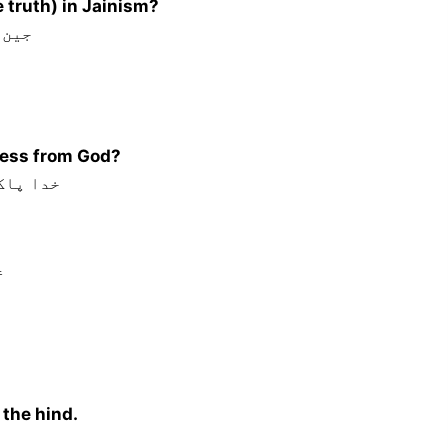
 truth) in Jainism?
جین 
eness from God?
خدا پاک
ع
 the hind.