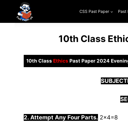
Skip
to
CSS Past Paper
Past
content
10th Class Eth
10th Class
Ethics
Past Paper 2024 Evenin
SUBJECTI
SE
2. Attempt Any Four Parts.
2×4=8