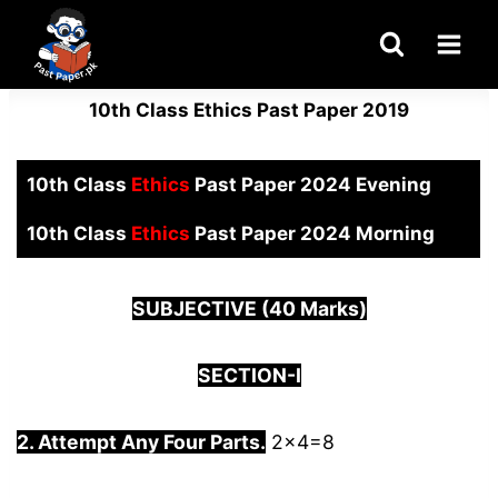
Skip
to
content
10th Class Ethics Past Paper 2019
10th Class
Ethics
Past Paper 2024 Evening
10th Class
Ethics
Past Paper 2024 Morning
SUBJECTIVE (40 Marks)
SECTION-I
2. Attempt Any Four Parts.
2×4=8