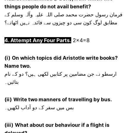
things people do not avail benefit?
فرمان رسول حضرت محمد صلی اللہ علیہ وآلہ وسلم کے
مطابق لوگ کون سی دو چیزوں سے فائدہ نہیں اٹھاتے؟
4. Attempt Any Four Parts.
2×4=8
(i)
On which topics did Aristotle write books?
Name two.
ارسطو نے جن مضامین پر کتابیں لکھی ہیں؟ دو کے نام
بتائیں۔
(ii)
Write two manners of travelling by bus.
بس میں سفر کے دو آداب لکھیں۔
(iii)
What about our behaviour if a flight is