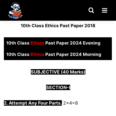
Skip
to
content
10th Class Ethics Past Paper 2018
10th Class
Ethics
Past Paper 2024 Evening
10th Class
Ethics
Past Paper 2024 Morning
SUBJECTIVE (40 Marks)
SECTION-I
2. Attempt Any Four Parts.
2×4=8