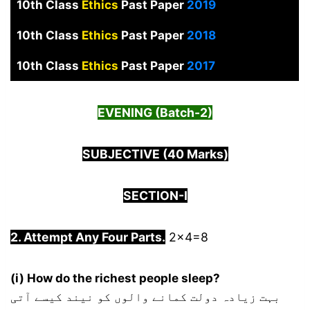
10th Class
Ethics
Past Paper
2019
10th Class
Ethics
Past Paper
2018
10th Class
Ethics
Past Paper
2017
EVENING (Batch-2)
SUBJECTIVE (40 Marks)
SECTION-I
2. Attempt Any Four Parts.
2×4=8
(i) How do the richest people sleep?
بہت زیادہ دولت کمانے والوں کو نیند کیسے آتی