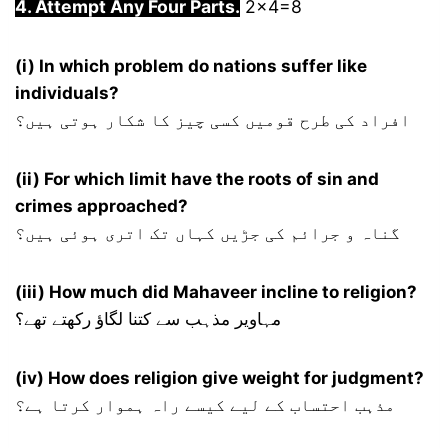
4. Attempt Any Four Parts.
2×4=8
(i) In which problem do nations suffer like
individuals?
افراد کی طرح قومیں کسی چیز کا شکار ہوتی ہیں؟
(ii) For which limit have the roots of sin and
crimes approached?
گناہ و جرائم کی جڑیں کہاں تک اتری ہوئی ہیں؟
(iii) How much did Mahaveer incline to religion?
مہاویر مذہب سے کتنا لگاؤ رکھتے تھے؟
(iv) How does religion give weight for judgment?
مذہب احتساب کے لیے کیسے راہ ہموار کرتا ہے؟