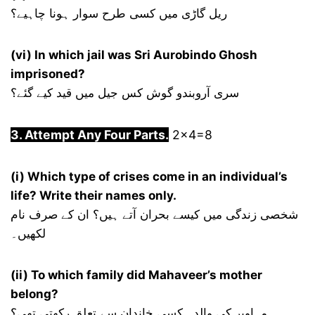
ریل گاڑی میں کسی طرح سوار ہونا چاہیے؟
(vi) In which jail was Sri Aurobindo Ghosh
imprisoned?
سری آروبندو گوش کس جیل میں قید کیے گئے؟
3. Attempt Any Four Parts.
2×4=8
(i) Which type of crises come in an individual’s
life? Write their names only.
شخصی زندگی میں کیسے بحران آتے ہیں؟ ان کے صرف نام
لکھیں۔
(ii) To which family did Mahaveer’s mother
belong?
مہاویر کی والدہ کسی خاندان سے تعلق رکھتی تھی؟