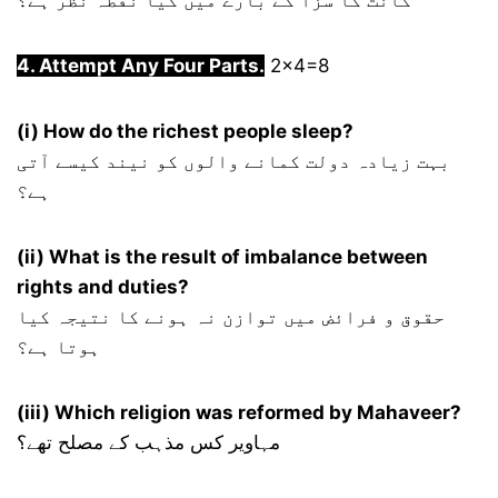
کانٹ کا سزا کے بارے میں کیا نقطہ نظر ہے؟
4. Attempt Any Four Parts.
2×4=8
(i) How do the richest people sleep?
بہت زیادہ دولت کمانے والوں کو نیند کیسے آتی
ہے؟
(ii) What is the result of imbalance between
rights and duties?
حقوق و فرائض میں توازن نہ ہونے کا نتیجہ کیا
ہوتا ہے؟
(iii) Which religion was reformed by Mahaveer?
مہاویر کس مذہب کے مصلح تھے؟