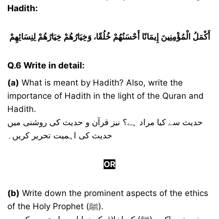
Hadith:
أَكْمَلُ الْمُؤْمِنِينَ إِيمَانًا أَحْسَنُهُمْ خُلُقًا، وَخِيَارُهُمْ خِيَارُهُمْ لِنِسَائِهِمْ
Q.6 Write in detail:
(a)
What is meant by Hadith? Also, write the
importance of Hadith in the light of the Quran and
Hadith.
حدیث سے کیا مراد ہے؟ نیز قرآن و حدیث کی روشنی میں
حدیث کی اہمیت تحریر کریں۔
OR
(b)
Write down the prominent aspects of the ethics
of the Holy Prophet (ﷺ).