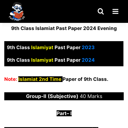
Skip
to
content
9th Class Islamiat Past Paper 2024 Evening
9th Class
Islamiyat
Past Paper
2023
9th Class
Islamiyat
Past Paper
2024
Note:
Islamiat 2nd Time
Paper of 9th Class.
Group-
I
I
(Subjective)
40 Marks
Part
–
I