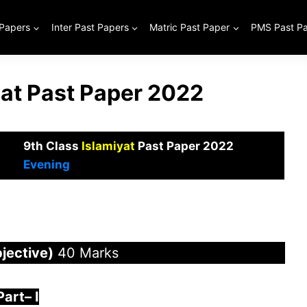
 Papers
Inter Past Papers
Matric Past Paper
PMS Past P
iat Past Paper 2022
9th Class
Islamiyat
Past Paper 2022
Evening
jective)
40 Marks
Part
–
I