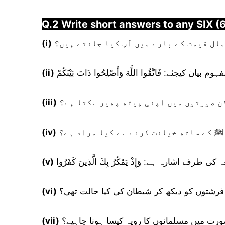
Q.2 Write short answers to any SIX (6
مال قیمت کے بارے میں آپ کیا جانتے ہیں؟
(i)
م بیان کیجئے: فَاتَّقُوا اللَّهَ وَأَصْلِحُوا ذَاتَ بَيْنَكُمْ
(ii)
ن صورتوں میں اپنی پیٹھ پھیر سکتا ہے؟
(iii)
ﷺ کے ساتھ خیانت کرنے سے کیا مراد ہے؟
(iv)
ف اشارہ ہے: وَإِذْ يَمْكُرُ بِكَ الَّذِينَ كَفَرُوا
(v)
 فرشتوں کو دیکھ کر شیطان کی کیا حالت تھی؟
(vi)
ورت میں مسلمانوں کا رویہ کیسا ہونا چاہیے؟
(vii)