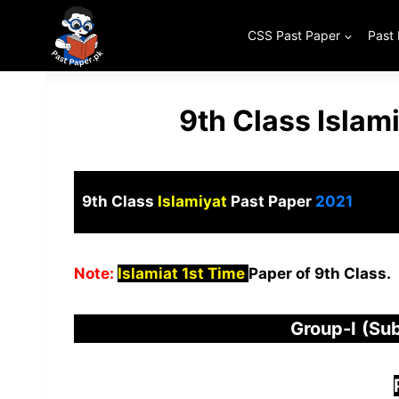
Skip
to
CSS Past Paper
Past
content
9th Class Islam
9th Class
Islamiyat
Past Paper
2021
Note:
Islamiat 1st Time
Paper of 9th Class.
Group-
I
(Sub