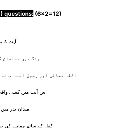
) questions:
(6×2=12)
آیت کا مفہو
جنگ میں مسلمان ک
اللہ تعالی اور رسول اللہ خاتم 
اس آیت میں کسی واقعہ کی طر
میدان بدر میں
کفار کے ساتھ مقابلے کی ص