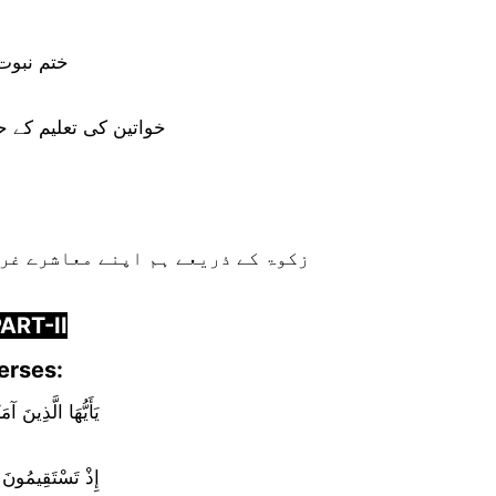
ختم نبوت
خواتین کی تعلیم کے ح
زکوۃ کے ذریعے ہم اپنے معاشرے غری
ART-II
erses:
يَأَيُّهَا الَّذِينَ آ
إِذْ تَسْتَقِيمُونَ ر