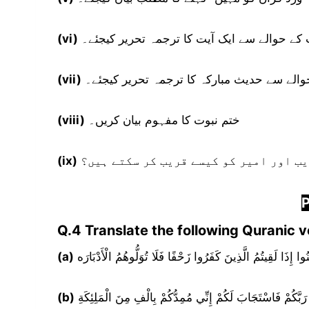
 کے حوالے سے ایک آیت کا ترجمہ تحریر کیجئے۔
(vi)
والے سے حدیث مبارکہ کا ترجمہ تحریر کیجئے۔
(vii)
ختم نبوت کا مفہوم بیان کریں۔
(viii)
ب اور امیر کو کیسے قریب کر سکتے ہیں؟
(ix)
P
Q.4 Translate the following Quranic v
مَنُوا إِذَا لَقِيتُمُ الَّذِينَ كَفَرُوا زَحْفًا فَلَا تُوَلُّوهُمُ الْأَدْبَارَه
(a)
َبَّكُمْ فَاسْتَجَابَ لَكُمْ إِنِّي مُمِدُّكُمْ بِالْفِ مِنَ الْمَلِئِكَةِ
(b)