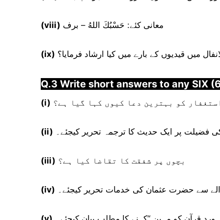
معانی کئے: حَسْبُكَ اللهُ – برف
(viii)
انفال میں قیدیوں کے بارے میں کیا ارشاد فرمایا؟
(ix)
Q.3 Write short answers to any SIX (6
ستغفار کو بہترین دعا کیوں کہا گیا ہے؟
(i)
 فضیلت پر ایک حدیث کا ترجمہ تحریر کیجئے۔
(ii)
بچوں پر شفقت کا تقاضا کیا ہے؟
(iii)
لے سے حضرت عثمان کی خدمات تحریر کیجئے۔
(iv)
ورد قرآن کو مہین “کہنے کا مطلب بیان کیجئے۔
(v)