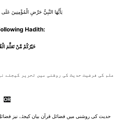
يَأَيُّهَا النَّبِيُّ حَرِّضِ الْمُؤْمِنِينَ عَلَى
following Hadith:
خَيْرُكُمْ مَّنْ تَعَلَّمَ الْق
OR
حدیث کی روشنی میں فضائل قرآن بیان کیجئے نیز فضائل 