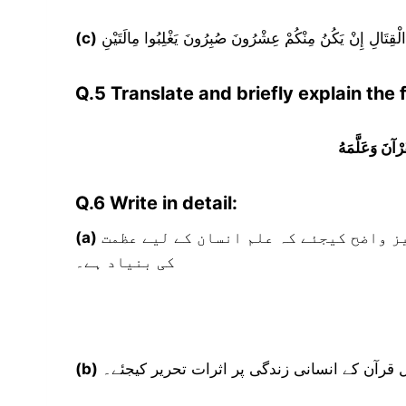
 الْقِتَالِ إِنْ يَكُنُ مِنْكُمْ عِشْرُونَ صُبِرُونَ يَغْلِبُوا مِالَتَيْنِ
(c)
Q.5 Translate and briefly explain the 
ُرْآنَ وَعَلَّمَهُ
Q.6 Write in detail:
علم کی فرضیت حدیث کی روشنی میں تحریر کیجئے نیز واضح کیجئے کہ علم انسان کے لیے عظمت
(a)
کی بنیاد ہے۔
قرآن کے انسانی زندگی پر اثرات تحریر کیجئے۔
(b)