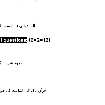
اللہ تعالی نے سورۃ ال
) questions:
(6×2=12)
ا
درود شریف کی
قرآن پاک کی اشاعت کے حوا