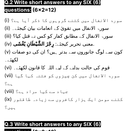
Q.2 Write short answers to any SIX (6)
questions:
(6×2=12)
(i) سورۃ الانفال میں کتنے گروہوں کا ذکر آیا ہے؟
(ii) سورۃ الانفال میں تقویٰ کے انعامات بیان کیجئے۔
(iii) سورۃ الانفال کے مطابق کفار کو کس نے قتل کیا؟
.
(iv) معنی تحریر کیجئے:
رِجْزَ الشَّيْطَانِ يُغْشَى
(v) کون سے لوگ جانوروں سے بدتر ہیں؟ ان کی دو صفات
لکھئے۔
(vi) قوم کی حالت بدلنے کے لیے اللہ کا قانون لکھئے۔
(vii) سورۃ الانفال میں کن چیزوں کو فتنہ کہا گیا
ہے؟
(viii) جہاد سے کیا مراد ہے؟
(ix) کتنے مومن ایک ہزار کافروں سے زیادہ طاقتور
ہیں؟
Q.3 Write short answers to any SIX (6)