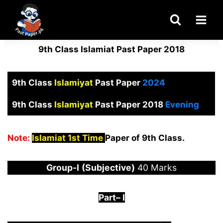
Skip
to
content
9th Class Islamiat Past Paper 2018
9th Class
Islamiyat
Past Paper
2024
9th Class
Islamiyat
Past Paper 2018
Evening
Note:
Islamiat 1st Time
Paper of 9th Class.
Group-
I
(Subjective)
40 Marks
Part
–
I