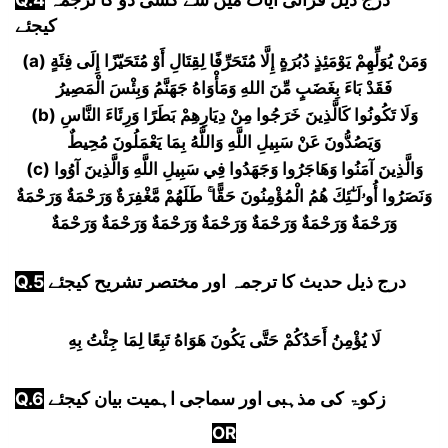
کیجئے
(a) وَمَنْ يُوَلِّهِمْ يَوْمَئِذٍ دُبُرَةٍ إِلَّا مُتَحَرِّفًا لِقِتَالِ أَوْ مُتَحَيّزًا إِلَى فِئَةٍ
فَقَدْ بَاءَ بِغَضَبٍ مِّنَ اللهِ وَمَأْوَاهُ جَهَنَّمُ وَبِئْسَ الْمَصِيرُ
(b) وَلَا تَكُونُوا كَالَّذِينَ خَرَجُوا مِنْ دِيَارِهِمْ بَطَرًا وَرِئَاءَ النَّاسِ
وَيَصُدُّونَ عَنْ سَبِيلِ اللَّهِ وَاللَّهُ بِمَا يَعْمَلُونَ مُحِيطٌ
(c) وَالَّذِينَ آمَنُوا وَهَاجَرُوا وَجَهَدُوا فِي سَبِيلِ اللَّهِ وَالَّذِينَ آوُوا
وَنَصَرُوا أُوۥلَـٰٓئِكَ هُمُ الْمُؤْمِنُونَ حَقًّا ۚ طَلَهُمْ مَّغْفِرَةٌ وَرَحْمَةٌ وَرَحْمَةٌ
وَرَحْمَةٌ وَرَحْمَةٌ وَرَحْمَةٌ وَرَحْمَةٌ وَرَحْمَةٌ وَرَحْمَةٌ وَرَحْمَةٌ
درج ذیل حدیث کا ترجمہ اور مختصر تشریح کیجئے
Q.5
لَا يُؤْمِنُ أَحَدُكُمْ حَتَّى يَكُونَ هَوَاهُ تَبِعًا لِمَا جِئْتُ بِهِ
زکوۃ کی مذہبی اور سماجی اہمیت بیان کیجئے
Q.6
OR