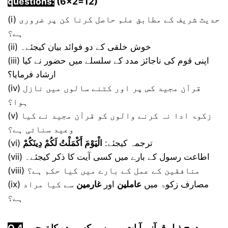
questions:
(6×2=12)
(i) حدیث شریف کے مطابق علم حاصل کرنا کن پر ضروری
ہے؟
(ii) خوش خلقی کے دو فوائد بیان کیجئے۔
(iii) اپنی قوم کی ناجائز مدد کے سلسلے میں حضور نے کیا
ارشاد فرمایا؟
(iv) قرآن مجید کس پر اور کتنے سالوں میں نازل
ہوا؟
(v) زکوۃ ادا نہ کرنے والوں کو قرآن مجید نے کیا
وعید سنائی ہے؟
(vi) ترجمہ کیجئے:
الْيَوْمَ أَكْمَلْتُ لَكُمْ دِينَكُمْ
(vii) اطاعت رسول کے بارے میں کسی آیت کا ذکر کیجئے۔
(viii) منافقین کے عمل کے بارے میں کیا حکم ہے؟
(ix) مصارف زکوۃ میں
عاملین
اور
غارمین
سے کیا مراد
ہے؟
درج ذیل قرآنی آیات میں سے کسی دو کا ترجمہ
Q.4