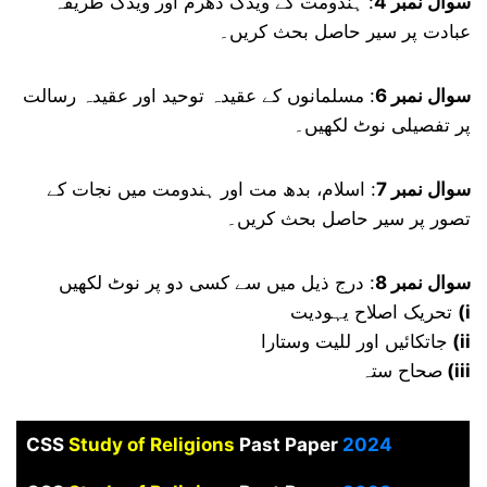
سوال نمبر 4
: ہندومت کے ویدک دھرم اور ویدک طریقہ
عبادت پر سیر حاصل بحث کریں۔
سوال نمبر 6
: مسلمانوں کے عقیدہ توحید اور عقیدہ رسالت
پر تفصیلی نوٹ لکھیں۔
سوال نمبر 7
: اسلام، بدھ مت اور ہندومت میں نجات کے
تصور پر سیر حاصل بحث کریں۔
سوال نمبر 8
: درج ذیل میں سے کسی دو پر نوٹ لکھیں
تحریک اصلاح یہودیت
(i
جاتکائیں اور للیت وستارا
(
i
i
صحاح ستہ
(
i
ii
CSS
Study of Religions
Past Paper
2024