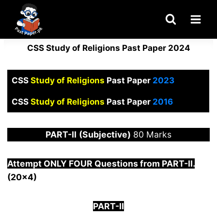
Skip
to
content
CSS Study of Religions Past Paper 2024
CSS
Study of Religions
Past Paper
2023
CSS
Study of Religions
Past Paper
2016
PART-
II
(Subjective)
80 Marks
Attempt ONLY FOUR Questions from PAR
T-II.
(20×4)
PART-II