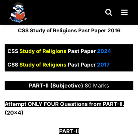
Skip
to
content
CSS Study of Religions Past Paper 2016
CSS
Study of Religions
Past Paper
2024
CSS
Study of Religions
Past Paper
2017
PART-
II
(Subjective)
80 Marks
Attempt ONLY FOUR Questions from PAR
T-II.
(20×4)
PART-II