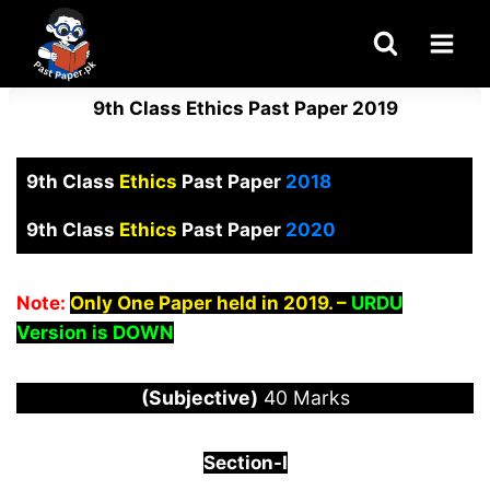
Skip
to
content
9th Class Ethics Past Paper 2019
9th Class
Ethics
Past Paper
2018
9th Class
Ethics
Past Paper
2020
Note:
Only One
Paper
held in 2019. –
URDU
Version is DOWN
(Subjective)
40 Marks
Section-I