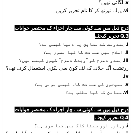
لگائی تھیں؟
.v
پہلے تیرتھ کر کا نام تحریر کریں۔
.vi
درج ذیل میں سے کوئی سے چار اجزاء کے مختصر جوابات
تحریر کیجئے Q.3
ہندومت کے مطابق یہ دنیا کیسی ہے؟
.i
اسلام میں عبادت کا کیا تصور ہے؟
.ii
ہندو دھرم کو “ویدک دھرم” کیوں کہتے ہیں؟
.iii
زرتشت آگ جلانے کے لئے کون سی لکڑی استعمال کرتے تھے؟
.iv
مسیحوں کی عبادت گاہ کیسی ہوتی ہے؟
.v
سناتن کا کیا مطلب ہے؟
.vi
درج ذیل میں سے کوئی سے چار اجزاء کے مختصر جوابات
تحریر کیجئے Q.4
وہارہ اور سینا گاگ میں کیا فرق ہے؟
.i