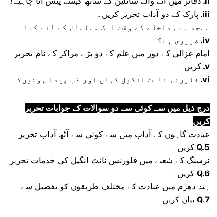
دفاتر میں آنے والے سائلین کے ساتھ کیسے پیش آنا چاہیے؟
.ii
پارک کے دو آداب تحریر کریں۔
.iii
مسجد میں داخلے کے وقت ایک مسلمان کے لئے کیا
ضروری ہے؟
.iv
امام غزالی کے دور میں علم کے دو بڑے مراکز کے نام تحریر
کریں۔
.v
فلورنس نائٹ انگیل کہاں اور کب پیدا ہوئیں؟
.vi
درج ذیل میں سے کوئی سے دو سوالات کے جوابات تحریر
کریں
عبادت گاہوں کے آداب میں سے کوئی سے آٹھ آداب تحریر
کریں۔
Q.5
نرسنگ کے شعبے میں فلورنس نائٹ انگیل کی خدمات تحریر
کریں۔
Q.6
ہند دھرم میں عبادت کے مختلف طریقوں کو تفصیل سے
بیان کریں۔
Q.7