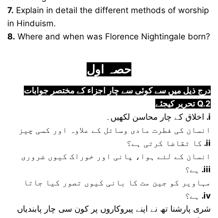
7.
Explain in detail the different methods of worship
in Hinduism.
8.
Where and when was Florence Nightingale born?
حصہ اول
درج ذیل میں سے کوئی سے چار اجزاء کے مختصر جوابات
تحریر کیجئے Q.2
اخلاق کے چار محاسن لکھیں۔
.i
انسان کی فطرت مادی وسائل کے علاوہ اور کسی چیز
کا تقاضا کرتی ہے؟
.ii
انسان کے لئے ہوا، پانی اور خوراک کیوں ضروری
ہے؟
.iii
مہاویر کو جین مت کا بانی کیوں تصور کیا جاتا
ہے؟
.iv
شری پارشنا تھ نے اپنے پیروکاروں پر کون سی چار پابندیاں